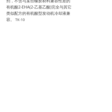
剂，不含与某些橡胶材料兼容性差的
有机酸2-EHA(2-乙基乙酸)完全与其它
类似配方的有机酸型发动机冷却液兼
容。
TK-10
产品包
装:
200kg/18kg/9k/g4kgX6/1.5kgX12
前一个：
非凡性能全有机合成防冻冷却液(润
ꄴ
科版）
后一个：
特级超长效防冻冷却液
ꄲ