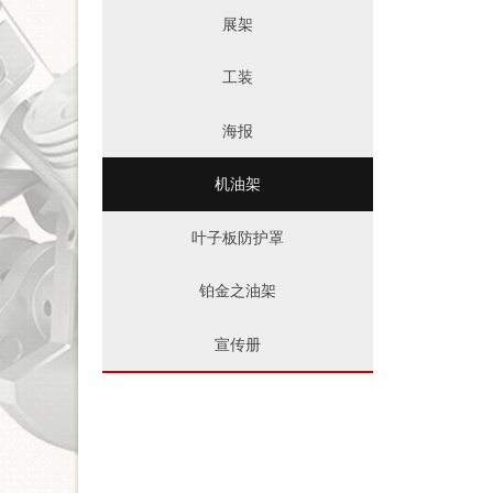
展架
工装
海报
机油架
叶子板防护罩
铂金之油架
宣传册